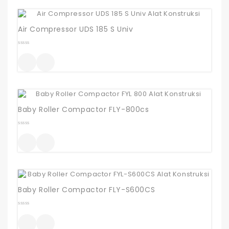
Air Compressor UDS 185 S Univ
0
out
of
5
Baby Roller Compactor FLY-800cs
0
out
of
5
Baby Roller Compactor FLY-S600CS
0
out
of
5