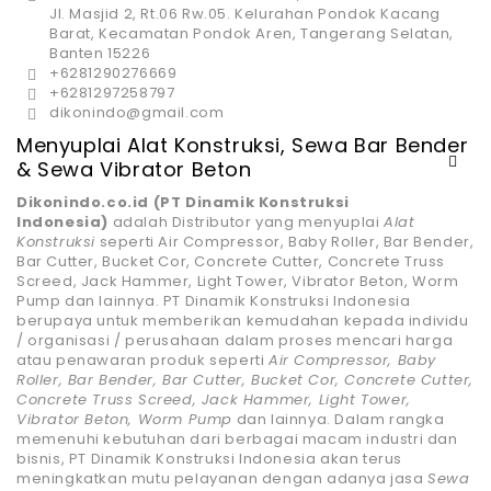
Jl. Masjid 2, Rt.06 Rw.05. Kelurahan Pondok Kacang
Barat, Kecamatan Pondok Aren, Tangerang Selatan,
Banten 15226
+6281290276669
+6281297258797
dikonindo@gmail.com
Menyuplai Alat Konstruksi, Sewa Bar Bender
& Sewa Vibrator Beton
Dikonindo.co.id (PT Dinamik Konstruksi
Indonesia)
adalah Distributor yang menyuplai
Alat
Konstruksi
seperti Air Compressor, Baby Roller, Bar Bender,
Bar Cutter, Bucket Cor, Concrete Cutter, Concrete Truss
Screed, Jack Hammer, Light Tower, Vibrator Beton, Worm
Pump dan lainnya. PT Dinamik Konstruksi Indonesia
berupaya untuk memberikan kemudahan kepada individu
/ organisasi / perusahaan dalam proses mencari harga
atau penawaran produk seperti
Air Compressor, Baby
Roller, Bar Bender, Bar Cutter, Bucket Cor, Concrete Cutter,
Concrete Truss Screed, Jack Hammer, Light Tower,
Vibrator Beton, Worm Pump
dan lainnya. Dalam rangka
memenuhi kebutuhan dari berbagai macam industri dan
bisnis, PT Dinamik Konstruksi Indonesia akan terus
meningkatkan mutu pelayanan dengan adanya jasa
Sewa