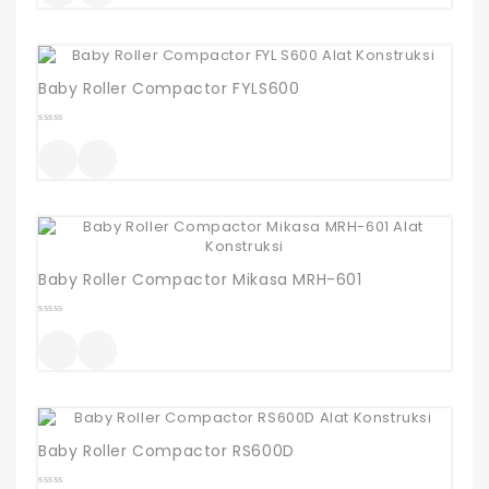
Baby Roller Compactor FYLS600
0
out
of
5
Baby Roller Compactor Mikasa MRH-601
0
out
of
5
Baby Roller Compactor RS600D