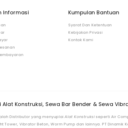
 Informasi
Kumpulan Bantuan
san
Syarat Dan Ketentuan
ar
Kebijakan Privasi
ayar
Kontak Kami
Pesanan
 Pembayaran
 Alat Konstruksi, Sewa Bar Bender & Sewa Vibr
lah Distributor yang menyuplai
Alat Konstruksi
seperti Air Comp
ght Tower, Vibrator Beton, Worm Pump dan lainnya. PT Dinamik