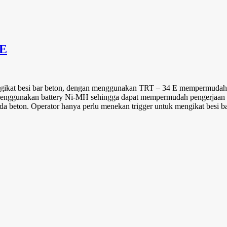
 E
kat besi bar beton, dengan menggunakan TRT – 34 E mempermudah ope
i, menggunakan battery Ni-MH sehingga dapat mempermudah pengerjaan
da beton. Operator hanya perlu menekan trigger untuk mengikat besi ba