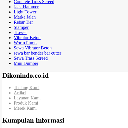
Concrete Truss Screed
Jack Hammer
Light Tower
Marka Jalan
Rebar Tier
Stamper
Trowel
Vibrator Beton
Worm Pump
Sewa Vibrator Beton
sewa bar bender bar cutter
Sewa Trass Screed
Mini Dumper
Dikonindo.co.id
Tentang Kami
Artikel
Layanan Kami
Produk Kami
Merek Kami
Kumpulan Informasi