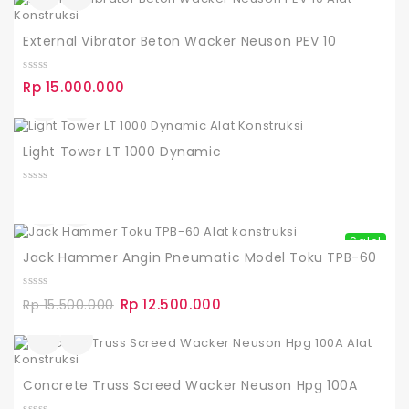
o
f
5
External Vibrator Beton Wacker Neuson PEV 10
0
Rp
15.000.000
o
u
t
o
f
Light Tower LT 1000 Dynamic
5
0
o
u
t
o
Sale!
f
Jack Hammer Angin Pneumatic Model Toku TPB-60
5
0
Harga
Rp
12.500.000
Harga
Rp
15.500.000
o
aslinya
saat
u
t
adalah:
ini
o
Rp 15.500.000.
adalah:
f
Rp 12.500.000.
5
Concrete Truss Screed Wacker Neuson Hpg 100A