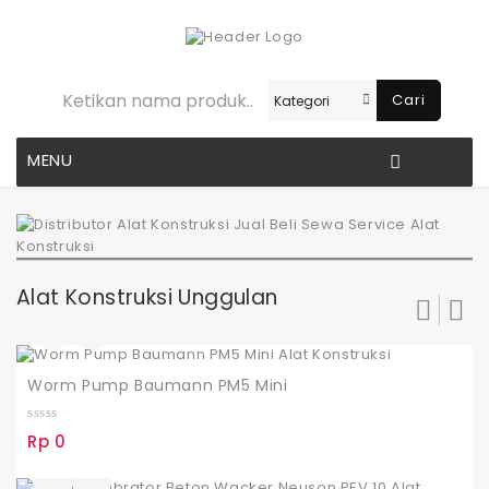
Cari
MENU
Alat Konstruksi Unggulan
Worm Pump Baumann PM5 Mini
0
Rp
0
o
u
t