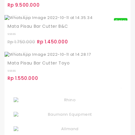
0
Rp
9.500.000
o
u
t
o
Sale!
f
Mata Pisau Bar Cutter B&C
5
0
Harga
Rp
1.450.000
Harga
Rp
1.750.000
o
aslinya
saat
u
t
adalah:
ini
o
Rp 1.750.000.
adalah:
f
Mata Pisau Bar Cutter Toyo
Rp 1.450.000.
5
0
Rp
1.550.000
o
u
t
o
f
5