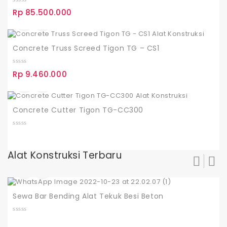
0
Rp
85.500.000
o
u
t
o
f
Concrete Truss Screed Tigon TG – CS1
5
0
Rp
9.460.000
o
u
t
o
f
Concrete Cutter Tigon TG-CC300
5
0
o
u
t
Alat Konstruksi Terbaru
o
f
5
Sewa Bar Bending Alat Tekuk Besi Beton
0
o