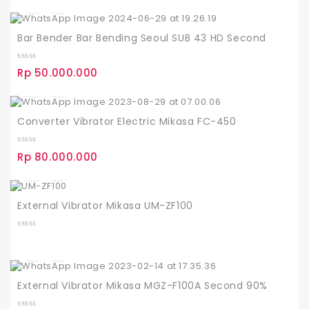
u
t
o
f
Bar Bender Bar Bending Seoul SUB 43 HD Second
5
0
Rp
50.000.000
o
u
t
o
f
Converter Vibrator Electric Mikasa FC-450
5
0
Rp
80.000.000
o
u
t
o
f
External Vibrator Mikasa UM-ZF100
5
0
o
u
t
o
f
External Vibrator Mikasa MGZ-F100A Second 90%
5