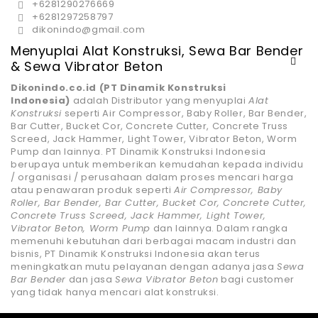
+6281290276669
+6281297258797
dikonindo@gmail.com
Menyuplai Alat Konstruksi, Sewa Bar Bender
& Sewa Vibrator Beton
Dikonindo.co.id (PT Dinamik Konstruksi
Indonesia)
adalah Distributor yang menyuplai
Alat
Konstruksi
seperti Air Compressor, Baby Roller, Bar Bender,
Bar Cutter, Bucket Cor, Concrete Cutter, Concrete Truss
Screed, Jack Hammer, Light Tower, Vibrator Beton, Worm
Pump dan lainnya. PT Dinamik Konstruksi Indonesia
berupaya untuk memberikan kemudahan kepada individu
/ organisasi / perusahaan dalam proses mencari harga
atau penawaran produk seperti
Air Compressor, Baby
Roller, Bar Bender, Bar Cutter, Bucket Cor, Concrete Cutter,
Concrete Truss Screed, Jack Hammer, Light Tower,
Vibrator Beton, Worm Pump
dan lainnya. Dalam rangka
memenuhi kebutuhan dari berbagai macam industri dan
bisnis, PT Dinamik Konstruksi Indonesia akan terus
meningkatkan mutu pelayanan dengan adanya jasa
Sewa
Bar Bender
dan jasa
Sewa Vibrator Beton
bagi customer
yang tidak hanya mencari alat konstruksi.