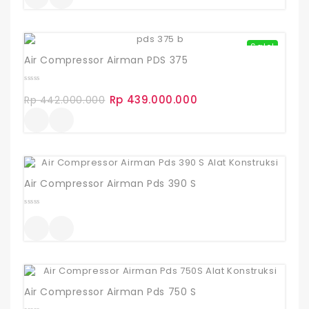
5
Sale!
Air Compressor Airman PDS 375
0
Rp
439.000.000
out
Harga
Harga
Rp
442.000.000
of
aslinya
saat
5
adalah:
ini
Rp 442.000.000.
adalah:
Rp 439.000.000.
Air Compressor Airman Pds 390 S
0
out
of
5
Air Compressor Airman Pds 750 S