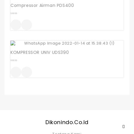
Compressor Airman PDS400
0
out
of
5
KOMPRESSOR UNIV UDS390
0
out
of
5
Dikonindo.co.id