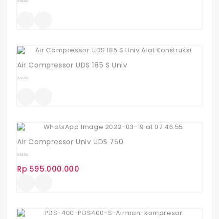
0
out
of
5
Air Compressor UDS 185 S Univ
0
out
of
5
Air Compressor Univ UDS 750
0
Rp
595.000.000
out
of
5