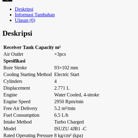
WordPress
Deskripsi
Informasi Tambahan
Ulasan (0)
Deskripsi
Receiver Tank Capacity m³
Air Outlet
×3pcs
Spesifikasi
Bore Stroke
93×102 mm
Cooling Starting Method
Electric Start
Cylinders
4
Displacement
2.771 L
Engine
Water Cooled, 4-stroke
Engine Speed
2950 Rpm/min
Free Air Delivery
5.2 m³/min
Fuel Consumption
6.5 L/h
Intake Method
Turbo Charged
Model
ISUZU 4JB1 -C
Rated Operating Pressure
8 kg/cm² (kpa)