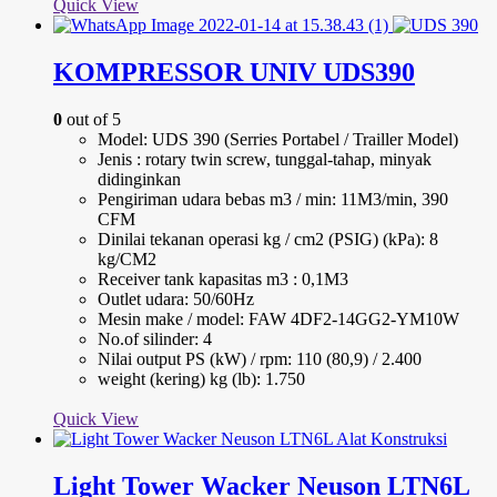
Quick View
KOMPRESSOR UNIV UDS390
0
out of 5
Model: UDS 390 (Serries Portabel / Trailler Model)
Jenis : rotary twin screw, tunggal-tahap, minyak
didinginkan
Pengiriman udara bebas m3 / min: 11M3/min, 390
CFM
Dinilai tekanan operasi kg / cm2 (PSIG) (kPa): 8
kg/CM2
Receiver tank kapasitas m3 : 0,1M3
Outlet udara: 50/60Hz
Mesin make / model: FAW 4DF2-14GG2-YM10W
No.of silinder: 4
Nilai output PS (kW) / rpm: 110 (80,9) / 2.400
weight (kering) kg (lb): 1.750
Quick View
Light Tower Wacker Neuson LTN6L