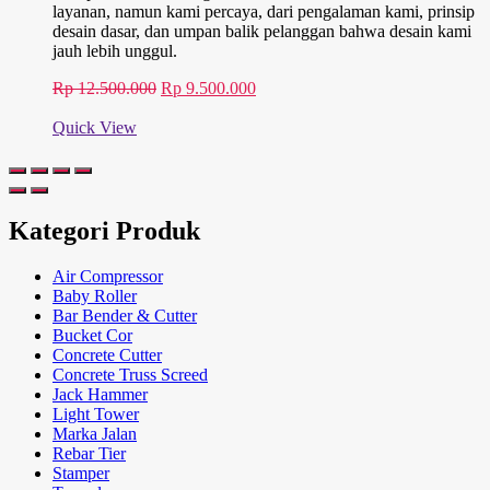
layanan, namun kami percaya, dari pengalaman kami, prinsip
desain dasar, dan umpan balik pelanggan bahwa desain kami
jauh lebih unggul.
Harga
Harga
Rp
12.500.000
Rp
9.500.000
aslinya
saat
adalah:
ini
Quick View
Rp 12.500.000.
adalah:
Rp 9.500.000.
Kategori Produk
Air Compressor
Baby Roller
Bar Bender & Cutter
Bucket Cor
Concrete Cutter
Concrete Truss Screed
Jack Hammer
Light Tower
Marka Jalan
Rebar Tier
Stamper