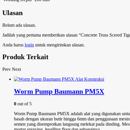
Ulasan
Belum ada ulasan.
Jadilah yang pertama memberikan ulasan “Concrete Truss Screed 
Anda harus
login
untuk mengirimkan ulasan.
Produk Terkait
Prev
Next
Worm Pump Baumann PM5X
0
out of 5
Worm Pump Baumann PM5X adalah alat yang digunakan untuk s
basah dengan ukuran butir hingga 6mm dan penggunaan mesin in
semen yang disemprotkan langsung melekat pada dinding. Mesin be
mortar spraying, levelling floor dan sebagainya.