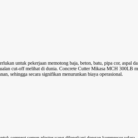
kan untuk pekerjaan memotong baja, beton, batu, pipa cor, aspal dan
alan cut-off melihat di dunia. Concrete Cutter Mikasa MCH 300LB me
nan, sehingga secara signifikan menurunkan biaya operasional.
uk semprot semen plester yang dilengkapi dengan kompresor udara.