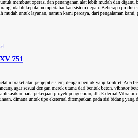
untuk membuat operasi dan penanganan alat lebih mudah dan diganti b
erkurang adalah kepala mempertahankan sistem depan. Beberapa produse
 mudah untuk layanan, namun kami percaya, dari pengalaman kami, pr
EXV 751
lui braket atau penjepit sistem, dengan bentuk yang konkret. Ada ber
ancang agar sesuai dengan merek utama dari bentuk beton. vibrator beton
aplikasikan pada pekerjaan proyek pengecoran, dll. External Vibrator ca
naan, dimana untuk tipe eksternal ditempatkan pada sisi bidang yang d