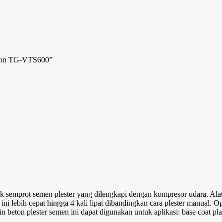
Tigon TG-VTS600”
emprot semen plester yang dilengkapi dengan kompresor udara. Al
i lebih cepat hingga 4 kali lipat dibandingkan cara plester manual. O
ton plester semen ini dapat digunakan untuk aplikasi: base coat plaste