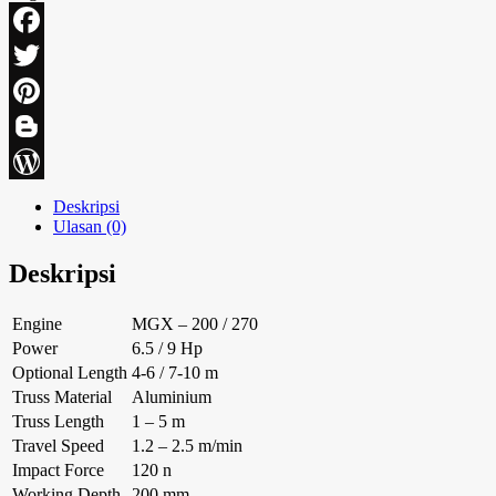
Facebook
Twitter
Pinterest
Blogger
WordPress
Deskripsi
Ulasan (0)
Deskripsi
Engine
MGX – 200 / 270
Power
6.5 / 9 Hp
Optional Length
4-6 / 7-10 m
Truss Material
Aluminium
Truss Length
1 – 5 m
Travel Speed
1.2 – 2.5 m/min
Impact Force
120 n
Working Depth
200 mm