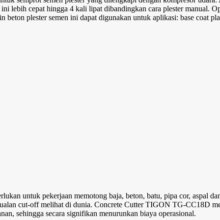
i lebih cepat hingga 4 kali lipat dibandingkan cara plester manual. O
ton plester semen ini dapat digunakan untuk aplikasi: base coat plaste
an untuk pekerjaan memotong baja, beton, batu, pipa cor, aspal dan 
ualan cut-off melihat di dunia. Concrete Cutter TIGON TG-CC18D men
nan, sehingga secara signifikan menurunkan biaya operasional.