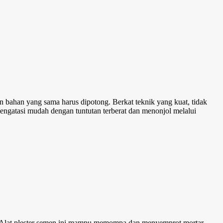
 bahan yang sama harus dipotong. Berkat teknik yang kuat, tidak
ngatasi mudah dengan tuntutan terberat dan menonjol melalui
 Alat plester semen ini mampu memompa dan menyemprot mortar