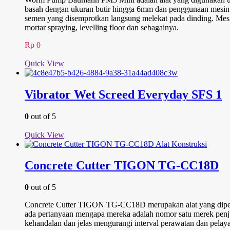
basah dengan ukuran butir hingga 6mm dan penggunaan mesin in
semen yang disemprotkan langsung melekat pada dinding. Mesin be
mortar spraying, levelling floor dan sebagainya.
Rp
0
Quick View
Vibrator Wet Screed Everyday SFS 1
0
out of 5
Quick View
Concrete Cutter TIGON TG-CC18D
0
out of 5
Concrete Cutter TIGON TG-CC18D merupakan alat yang diperluk
ada pertanyaan mengapa mereka adalah nomor satu merek penj
kehandalan dan jelas mengurangi interval perawatan dan pelaya