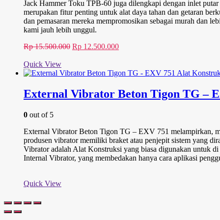
Jack Hammer Toku TPB-60 juga dilengkapi dengan inlet putar 
merupakan fitur penting untuk alat daya tahan dan getaran b
dan pemasaran mereka mempromosikan sebagai murah dan lebih
kami jauh lebih unggul.
Harga
Harga
Rp
15.500.000
Rp
12.500.000
aslinya
saat
adalah:
ini
Quick View
Rp 15.500.000.
adalah:
Rp 12.500.000.
External Vibrator Beton Tigon TG – 
0
out of 5
External Vibrator Beton Tigon TG – EXV 751 melampirkan, mela
produsen vibrator memiliki braket atau penjepit sistem yang dir
Vibrator adalah Alat Konstruksi yang biasa digunakan untuk di 
Internal Vibrator, yang membedakan hanya cara aplikasi penggu
Quick View