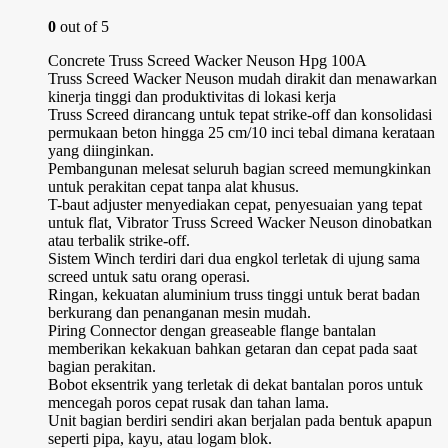
0
out of 5
Concrete Truss Screed Wacker Neuson Hpg 100A
Truss Screed Wacker Neuson mudah dirakit dan menawarkan
kinerja tinggi dan produktivitas di lokasi kerja
Truss Screed dirancang untuk tepat strike-off dan konsolidasi
permukaan beton hingga 25 cm/10 inci tebal dimana kerataan
yang diinginkan.
Pembangunan melesat seluruh bagian screed memungkinkan
untuk perakitan cepat tanpa alat khusus.
T-baut adjuster menyediakan cepat, penyesuaian yang tepat
untuk flat, Vibrator Truss Screed Wacker Neuson dinobatkan
atau terbalik strike-off.
Sistem Winch terdiri dari dua engkol terletak di ujung sama
screed untuk satu orang operasi.
Ringan, kekuatan aluminium truss tinggi untuk berat badan
berkurang dan penanganan mesin mudah.
Piring Connector dengan greaseable flange bantalan
memberikan kekakuan bahkan getaran dan cepat pada saat
bagian perakitan.
Bobot eksentrik yang terletak di dekat bantalan poros untuk
mencegah poros cepat rusak dan tahan lama.
Unit bagian berdiri sendiri akan berjalan pada bentuk apapun
seperti pipa, kayu, atau logam blok.