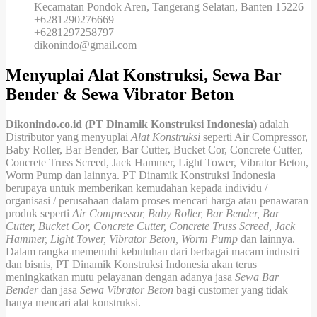
Kecamatan Pondok Aren, Tangerang Selatan, Banten 15226
+6281290276669
+6281297258797
dikonindo@gmail.com
Menyuplai Alat Konstruksi, Sewa Bar
Bender & Sewa Vibrator Beton
Dikonindo.co.id (PT Dinamik Konstruksi Indonesia)
adalah
Distributor yang menyuplai
Alat Konstruksi
seperti Air Compressor,
Baby Roller, Bar Bender, Bar Cutter, Bucket Cor, Concrete Cutter,
Concrete Truss Screed, Jack Hammer, Light Tower, Vibrator Beton,
Worm Pump dan lainnya. PT Dinamik Konstruksi Indonesia
berupaya untuk memberikan kemudahan kepada individu /
organisasi / perusahaan dalam proses mencari harga atau penawaran
produk seperti
Air Compressor, Baby Roller, Bar Bender, Bar
Cutter, Bucket Cor, Concrete Cutter, Concrete Truss Screed, Jack
Hammer, Light Tower, Vibrator Beton, Worm Pump
dan lainnya.
Dalam rangka memenuhi kebutuhan dari berbagai macam industri
dan bisnis, PT Dinamik Konstruksi Indonesia akan terus
meningkatkan mutu pelayanan dengan adanya jasa
Sewa Bar
Bender
dan jasa
Sewa Vibrator Beton
bagi customer yang tidak
hanya mencari alat konstruksi.