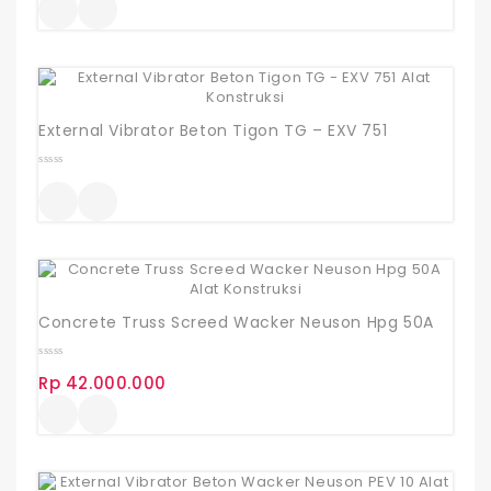
External Vibrator Beton Tigon TG – EXV 751
0
out
of
5
Concrete Truss Screed Wacker Neuson Hpg 50A
0
Rp
42.000.000
out
of
5