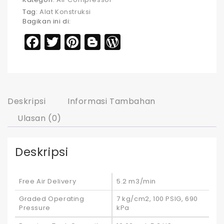
Tag:
Alat Konstruksi
Bagikan ini di:
Facebook
Twitter
Pinterest
Blogger
WordPress
Deskripsi
Informasi Tambahan
Ulasan (0)
Deskripsi
Free Air Delivery
5.2 m3/min
Graded Operating
7 kg/cm2, 100 PSIG, 690
Pressure
kPa