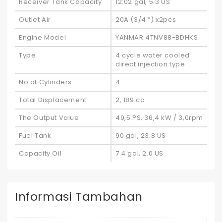
Receiver Tank Capacity
12:02 gal, 5.3 US
Outlet Air
20A (3/4 “) x2pcs
Engine Model
YANMAR 4TNV88-BDHKS
Type
4 cycle water cooled
direct injection type
No.of Cylinders
4
Total Displacement
2, 189 cc
The Output Value
49,5 PS, 36,4 kW / 3,0rpm
Fuel Tank
90 gal, 23.8 US
Capacity Oil
7.4 gal, 2.0 US
Informasi Tambahan