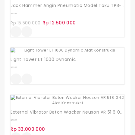
Jack Hammer Angin Pneumatic Model Toku TPB-60
0
Rp
12.500.000
out
Harga
Harga
Rp
15.500.000
of
aslinya
saat
5
adalah:
ini
Rp 15.500.000.
adalah:
Rp 12.500.000.
Light Tower LT 1000 Dynamic
0
out
of
5
External Vibrator Beton Wacker Neuson AR 51 6 042
0
Rp
33.000.000
out
of
5