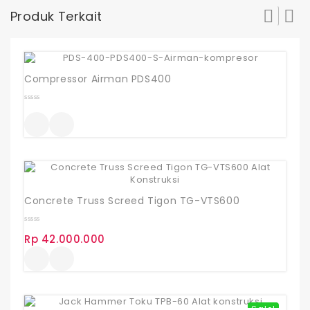
Produk Terkait
Compressor Airman PDS400
0
out
of
5
Concrete Truss Screed Tigon TG-VTS600
0
Rp
42.000.000
out
of
5
Sale!