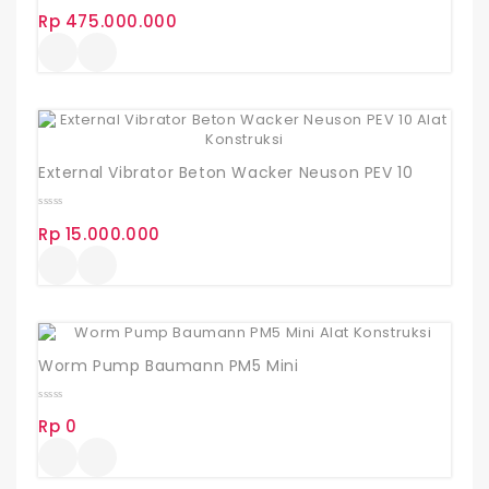
0
Rp
475.000.000
out
of
5
External Vibrator Beton Wacker Neuson PEV 10
0
Rp
15.000.000
out
of
5
Worm Pump Baumann PM5 Mini
0
Rp
0
out
of
5