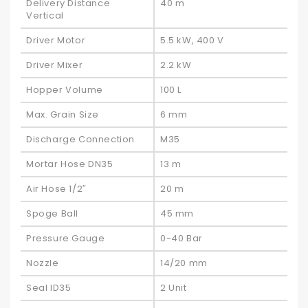
Delivery Distance
40 m
Vertical
Driver Motor
5.5 kW, 400 V
Driver Mixer
2.2 kW
Hopper Volume
100 L
Max. Grain Size
6 mm
Discharge Connection
M35
Mortar Hose DN35
13 m
Air Hose 1/2″
20 m
Spoge Ball
45 mm
Pressure Gauge
0-40 Bar
Nozzle
14/20 mm
Seal ID35
2 Unit