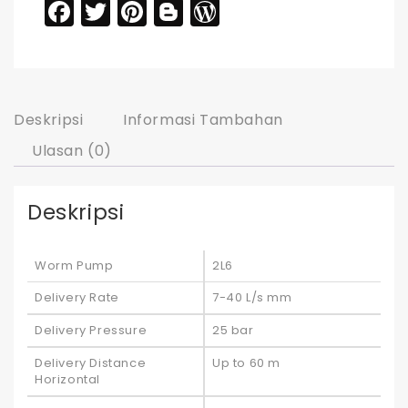
Facebook
Twitter
Pinterest
Blogger
WordPress
Deskripsi
Informasi Tambahan
Ulasan (0)
Deskripsi
Worm Pump
2L6
Delivery Rate
7-40 L/s mm
Delivery Pressure
25 bar
Delivery Distance
Up to 60 m
Horizontal