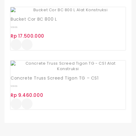
Bucket Cor BC 800 L
0
Rp
17.500.000
out
of
5
Concrete Truss Screed Tigon TG – CS1
0
Rp
9.460.000
out
of
5