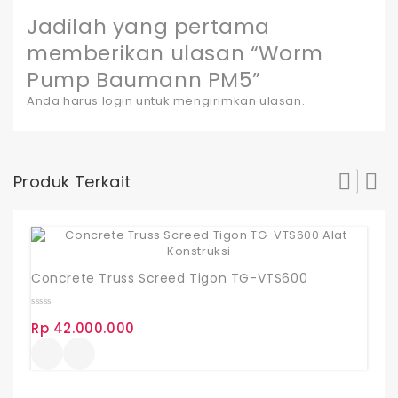
Jadilah yang pertama
memberikan ulasan “Worm
Pump Baumann PM5”
Anda harus
login
untuk mengirimkan ulasan.
Produk Terkait
Concrete Truss Screed Tigon TG-VTS600
0
Rp
42.000.000
out
of
5