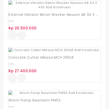
External Vibrator Beton Wacker Neuson AR 34 3 400
0
Rp
20.500.000
out
of
5
Concrete Cutter Mikasa MCH 300LB
0
Rp
27.400.000
out
of
5
Worm Pump Baumann PM5X