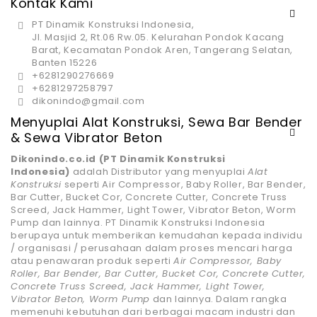
Kontak Kami
PT Dinamik Konstruksi Indonesia,
Jl. Masjid 2, Rt.06 Rw.05. Kelurahan Pondok Kacang
Barat, Kecamatan Pondok Aren, Tangerang Selatan,
Banten 15226
+6281290276669
+6281297258797
dikonindo@gmail.com
Menyuplai Alat Konstruksi, Sewa Bar Bender
& Sewa Vibrator Beton
Dikonindo.co.id (PT Dinamik Konstruksi
Indonesia)
adalah Distributor yang menyuplai
Alat
Konstruksi
seperti Air Compressor, Baby Roller, Bar Bender,
Bar Cutter, Bucket Cor, Concrete Cutter, Concrete Truss
Screed, Jack Hammer, Light Tower, Vibrator Beton, Worm
Pump dan lainnya. PT Dinamik Konstruksi Indonesia
berupaya untuk memberikan kemudahan kepada individu
/ organisasi / perusahaan dalam proses mencari harga
atau penawaran produk seperti
Air Compressor, Baby
Roller, Bar Bender, Bar Cutter, Bucket Cor, Concrete Cutter,
Concrete Truss Screed, Jack Hammer, Light Tower,
Vibrator Beton, Worm Pump
dan lainnya. Dalam rangka
memenuhi kebutuhan dari berbagai macam industri dan