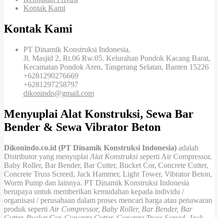
Kontak Kami
Kontak Kami
PT Dinamik Konstruksi Indonesia,
Jl. Masjid 2, Rt.06 Rw.05. Kelurahan Pondok Kacang Barat,
Kecamatan Pondok Aren, Tangerang Selatan, Banten 15226
+6281290276669
+6281297258797
dikonindo@gmail.com
Menyuplai Alat Konstruksi, Sewa Bar
Bender & Sewa Vibrator Beton
Dikonindo.co.id (PT Dinamik Konstruksi Indonesia)
adalah
Distributor yang menyuplai
Alat Konstruksi
seperti Air Compressor,
Baby Roller, Bar Bender, Bar Cutter, Bucket Cor, Concrete Cutter,
Concrete Truss Screed, Jack Hammer, Light Tower, Vibrator Beton,
Worm Pump dan lainnya. PT Dinamik Konstruksi Indonesia
berupaya untuk memberikan kemudahan kepada individu /
organisasi / perusahaan dalam proses mencari harga atau penawaran
produk seperti
Air Compressor, Baby Roller, Bar Bender, Bar
Cutter, Bucket Cor, Concrete Cutter, Concrete Truss Screed, Jack