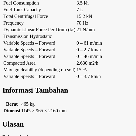
Fuel Consumption
3.5 l/h
Fuel Tank Capacity
7 L
Total Centrifugal Force
15.2 kN
Frequency
70 Hz
Dynamic Linear Force Per Drum (f/r)
21 N/mm
Transmission Hydrostatic
Variable Speeds – Forward
0 – 61 m/min
Variable Speeds – Forward
0 – 2.7 km/h
Variable Speeds – Forward
0 – 46 m/min
Compacted Area
2,630 m2/h
Max. gradeability (depending on soil)
15 %
Variable Speeds – Forward
0 – 3.7 km/h
Informasi Tambahan
Berat
465 kg
Dimensi
1145 × 965 × 2160 mm
Ulasan