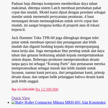
Paduan baja ditempa komponen memberikan daya tahan
maksimal, ditempa sistem Latch membuat perubahan pahat
cepat dan mudah. Model kami dijual dengan peredam sebagai
standar untuk memenuhi persyaratan peraturan. 4 baut
menangani desain memungkinkan untuk servis cepat dan
mudah, ini sangat berguna ketika di properti atau di lokasi
terpencil.
Jack Hammer Toku TPB-60 juga dilengkapi dengan inlet
putar untuk membuat operasi dan penanganan alat lebih
mudah dan diganti bushing kepala depan memperpanjang
masa kerja alat. Juga merupakan fitur penting untuk alat daya
tahan dan getaran berkurang adalah kepala mempertahankan
sistem depan. Beberapa produsen mempromosikan desain
tanpa gaya ini sebagai “Kurang Parts” dan pemasaran mereka
mempromosikan sebagai murah dan lebih mudah untuk
layanan, namun kami percaya, dari pengalaman kami, prinsip
desain dasar, dan umpan balik pelanggan bahwa desain kami
jauh lebih unggul.
Harga
Harga
Rp
15.500.000
Rp
12.500.000
aslinya
saat
adalah:
ini
Quick View
Rp 15.500.000.
adalah:
Rp 12.500.000.