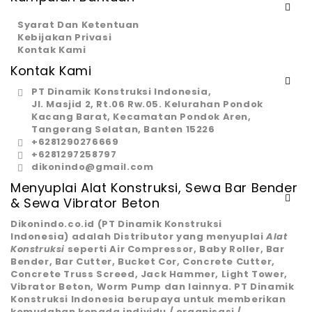
Syarat Dan Ketentuan
Kebijakan Privasi
Kontak Kami
Kontak Kami
PT Dinamik Konstruksi Indonesia,
Jl. Masjid 2, Rt.06 Rw.05. Kelurahan Pondok
Kacang Barat, Kecamatan Pondok Aren,
Tangerang Selatan, Banten 15226
+6281290276669
+6281297258797
dikonindo@gmail.com
Menyuplai Alat Konstruksi, Sewa Bar Bender
& Sewa Vibrator Beton
Dikonindo.co.id (PT Dinamik Konstruksi
Indonesia)
adalah Distributor yang menyuplai
Alat
Konstruksi
seperti Air Compressor, Baby Roller, Bar
Bender, Bar Cutter, Bucket Cor, Concrete Cutter,
Concrete Truss Screed, Jack Hammer, Light Tower,
Vibrator Beton, Worm Pump dan lainnya. PT Dinamik
Konstruksi Indonesia berupaya untuk memberikan
kemudahan kepada individu / organisasi /