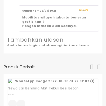
Sumarno
–
29/01/2021
5
out of 5
Mobilitas wilayah jakarta beneran
gratis kan.?
Pengen mastiin dulu soalnya.
Tambahkan ulasan
Anda harus
login
untuk mengirimkan ulasan.
Produk Terkait
Sewa Bar Bending Alat Tekuk Besi Beton
0
out
of