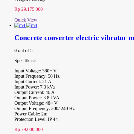
Rp
29.175.000
Quick View
Concrete converter electric vibrator m
0
out of 5
Spesifikasi:
Input Voltage: 380~ V
Input Frequency: 50 Hz
Input Current: 21 A
Input Power: 7.3 kVa
Output Current: 46 A
Output Power: 3.8 kVA
Output Voltage: 48~ V
Output Frequency: 200/ 240 Hz
Power Cable: 2m
Protection Level: IP 44
Rp
79.000.000