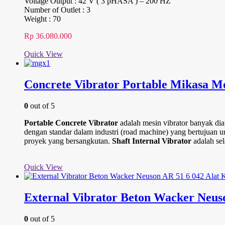
Voltage Output : 42 V ( 3 pHASA ) – 200 HZ
Number of Outlet : 3
Weight : 70
Rp
36.080.000
Quick View
Concrete Vibrator Portable Mikasa 
0
out of 5
Portable Concrete Vibrator
adalah mesin vibrator banyak diap
dengan standar dalam industri (road machine) yang bertujuan 
proyek yang bersangkutan.
Shaft Internal Vibrator
adalah se
Quick View
External Vibrator Beton Wacker Neus
0
out of 5