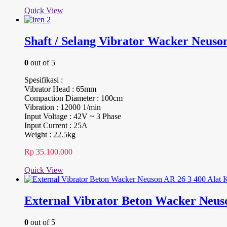
Quick View
Shaft / Selang Vibrator Wacker Neuson
0
out of 5
Spesifikasi :
Vibrator Head : 65mm
Compaction Diameter : 100cm
Vibration : 12000 1/min
Input Voltage : 42V ~ 3 Phase
Input Current : 25A
Weight : 22.5kg
Rp
35.100.000
Quick View
External Vibrator Beton Wacker Neus
0
out of 5