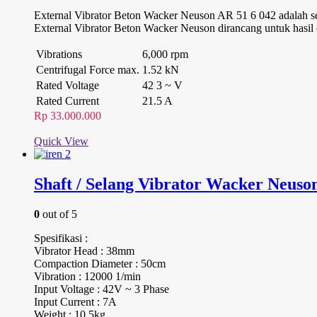
External Vibrator Beton Wacker Neuson AR 51 6 042 adalah sel
External Vibrator Beton Wacker Neuson dirancang untuk hasil 
Vibrations
6,000 rpm
Centrifugal Force max.
1.52 kN
Rated Voltage
42 3 ~ V
Rated Current
21.5 A
Rp
33.000.000
Quick View
Shaft / Selang Vibrator Wacker Neuson
0
out of 5
Spesifikasi :
Vibrator Head : 38mm
Compaction Diameter : 50cm
Vibration : 12000 1/min
Input Voltage : 42V ~ 3 Phase
Input Current : 7A
Weight : 10.5kg