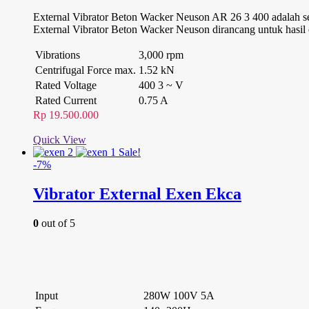
External Vibrator Beton Wacker Neuson AR 26 3 400 adalah sel
External Vibrator Beton Wacker Neuson dirancang untuk hasil 
Vibrations
3,000 rpm
Centrifugal Force max.
1.52 kN
Rated Voltage
400 3 ~ V
Rated Current
0.75 A
Rp
19.500.000
Quick View
Sale!
-7%
Vibrator External Exen Ekca
0
out of 5
Input
280W 100V 5A