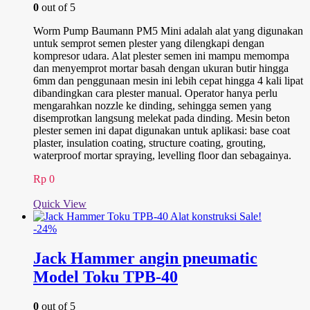
0
out of 5
Worm Pump Baumann PM5 Mini adalah alat yang digunakan
untuk semprot semen plester yang dilengkapi dengan
kompresor udara. Alat plester semen ini mampu memompa
dan menyemprot mortar basah dengan ukuran butir hingga
6mm dan penggunaan mesin ini lebih cepat hingga 4 kali lipat
dibandingkan cara plester manual. Operator hanya perlu
mengarahkan nozzle ke dinding, sehingga semen yang
disemprotkan langsung melekat pada dinding. Mesin beton
plester semen ini dapat digunakan untuk aplikasi: base coat
plaster, insulation coating, structure coating, grouting,
waterproof mortar spraying, levelling floor dan sebagainya.
Rp
0
Quick View
Sale!
-24%
Jack Hammer angin pneumatic
Model Toku TPB-40
0
out of 5