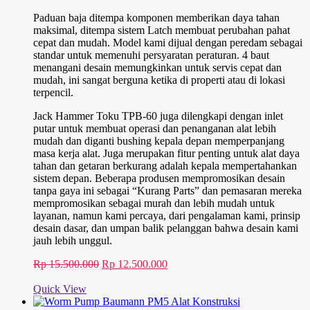
Paduan baja ditempa komponen memberikan daya tahan
maksimal, ditempa sistem Latch membuat perubahan pahat
cepat dan mudah. Model kami dijual dengan peredam sebagai
standar untuk memenuhi persyaratan peraturan. 4 baut
menangani desain memungkinkan untuk servis cepat dan
mudah, ini sangat berguna ketika di properti atau di lokasi
terpencil.
Jack Hammer Toku TPB-60 juga dilengkapi dengan inlet
putar untuk membuat operasi dan penanganan alat lebih
mudah dan diganti bushing kepala depan memperpanjang
masa kerja alat. Juga merupakan fitur penting untuk alat daya
tahan dan getaran berkurang adalah kepala mempertahankan
sistem depan. Beberapa produsen mempromosikan desain
tanpa gaya ini sebagai “Kurang Parts” dan pemasaran mereka
mempromosikan sebagai murah dan lebih mudah untuk
layanan, namun kami percaya, dari pengalaman kami, prinsip
desain dasar, dan umpan balik pelanggan bahwa desain kami
jauh lebih unggul.
Harga
Harga
Rp
15.500.000
Rp
12.500.000
aslinya
saat
adalah:
ini
Quick View
Rp 15.500.000.
adalah: