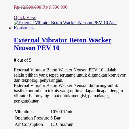
Harga
Harga
Rp
12.500.000
Rp
9.500.000
aslinya
saat
adalah:
ini
Quick View
Rp 12.500.000.
adalah:
Rp 9.500.000.
External Vibrator Beton Wacker
Neuson PEV 10
0
out of 5
External Vibrator Beton Wacker Neuson PEV 10 adalah
selalu pilihan yang tepat, terutama untuk digunakan konveyor
dan teknologi penyaringan.
External Vibrator Beton Wacker Neuson dirancang untuk
hasil ekonomi dan teknis yang optimal dapat dicapai dengan
vibrator beton yang tepat untuk mengisi, pemadatan,
pengangkutan,
Vibrations
16500 1/min
Operation Pressure
6 Bar
Air Consuption
1.10 m3/min