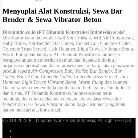
Menyuplai Alat Konstruksi, Sewa Bar
Bender & Sewa Vibrator Beton
Dikonindo.co.id (PT Dinamik Konstruksi Indonesia)
adalah
Distributor yang menyuplai
Alat Konstruksi
seperti Air Compressor,
Baby Roller, Bar Bender, Bar Cutter, Bucket Cor, Concrete Cutter,
Concrete Truss Screed, Jack Hammer, Light Tower, Vibrator Beton,
Worm Pump dan lainnya. PT Dinamik Konstruksi Indonesia
berupaya untuk memberikan kemudahan kepada individu /
organisasi / perusahaan dalam proses mencari harga atau penawaran
produk seperti
Air Compressor, Baby Roller, Bar Bender, Bar
Cutter, Bucket Cor, Concrete Cutter, Concrete Truss Screed, Jack
Hammer, Light Tower, Vibrator Beton, Worm Pump
dan lainnya.
Dalam rangka memenuhi kebutuhan dari berbagai macam industri
dan bisnis, PT Dinamik Konstruksi Indonesia akan terus
meningkatkan mutu pelayanan dengan adanya jasa
Sewa Bar
Bender
dan jasa
Sewa Vibrator Beton
bagi customer yang tidak
hanya mencari alat konstruksi.
©2018-2022 PT Dinamik Konstruksi Indonesia, All right reserved.