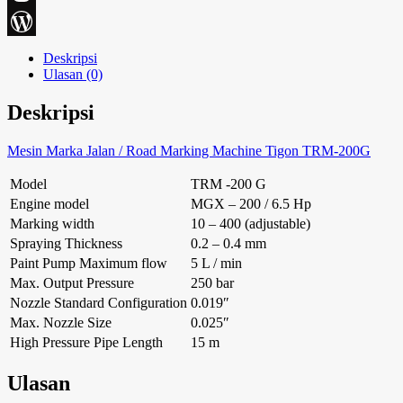
Blogger
WordPress
Deskripsi
Ulasan (0)
Deskripsi
Mesin Marka Jalan / Road Marking Machine Tigon TRM-200G
Model
TRM -200 G
Engine model
MGX – 200 / 6.5 Hp
Marking width
10 – 400 (adjustable)
Spraying Thickness
0.2 – 0.4 mm
Paint Pump Maximum flow
5 L / min
Max. Output Pressure
250 bar
Nozzle Standard Configuration
0.019″
Max. Nozzle Size
0.025″
High Pressure Pipe Length
15 m
Ulasan