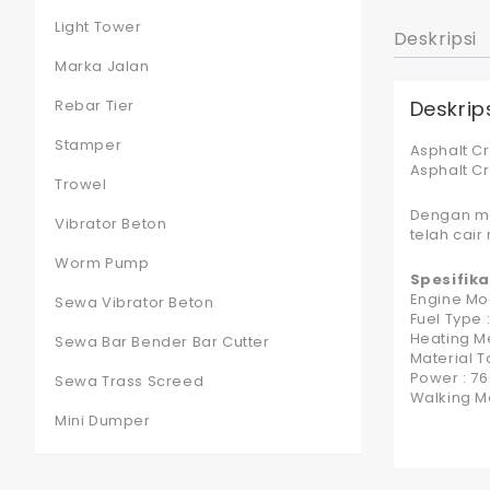
Light Tower
Deskripsi
Marka Jalan
Rebar Tier
Deskrip
Stamper
Asphalt C
Asphalt C
Trowel
Dengan me
Vibrator Beton
telah cai
Worm Pump
Spesifikas
Engine Mo
Sewa Vibrator Beton
Fuel Type 
Heating M
Sewa Bar Bender Bar Cutter
Material T
Power : 76
Sewa Trass Screed
Walking M
Mini Dumper