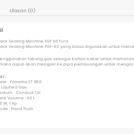
Ulasan (0)
si
rack Sealing Machine FGF 60 Furd
rack Sealing Machine FGF-60 yang biasa digunakan untuk menu
nggunakan tabung gas sebagai bahan bakar untuk memanaska
r maka aspal akan mengalir ke pipa pembuangan untuk mengisi
i :
del : Yamaha ET 950
: Liqufied Gas
edium : Conduct Oil
ank Volume : 60 L
0 W, 1 hp
ode : Hand Push