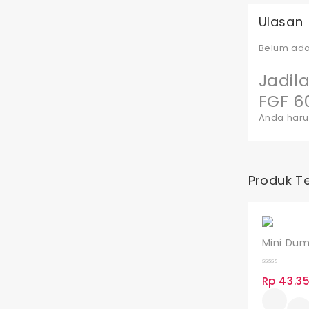
Ulasan
Belum ada
Jadil
FGF 6
Anda har
Produk Te
Mini Du
0
Rp
43.35
out
of
5