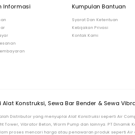
 Informasi
Kumpulan Bantuan
san
Syarat Dan Ketentuan
ar
Kebijakan Privasi
ayar
Kontak Kami
Pesanan
 Pembayaran
 Alat Konstruksi, Sewa Bar Bender & Sewa Vibr
lah Distributor yang menyuplai
Alat Konstruksi
seperti Air Comp
ght Tower, Vibrator Beton, Worm Pump dan lainnya. PT Dinamik
alam proses mencari harga atau penawaran produk seperti
Air