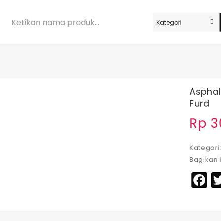
Asphal
Furd
Rp
3
Kategori
Bagikan i
F