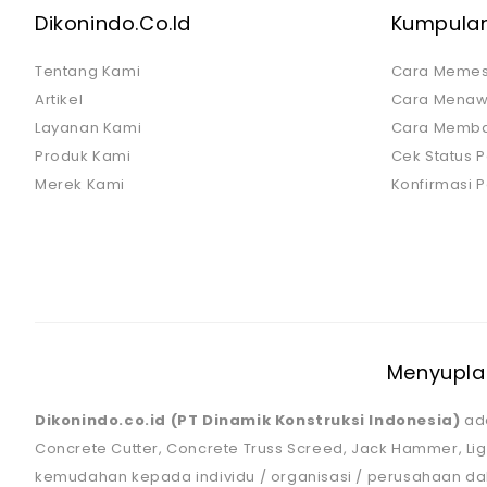
Dikonindo.co.id
Kumpulan
Tentang Kami
Cara Meme
Artikel
Cara Menaw
Layanan Kami
Cara Memb
Produk Kami
Cek Status 
Merek Kami
Konfirmasi
Menyuplai
Dikonindo.co.id (PT Dinamik Konstruksi Indonesia)
ada
Concrete Cutter, Concrete Truss Screed, Jack Hammer, Li
kemudahan kepada individu / organisasi / perusahaan d