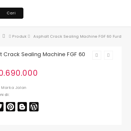
Cari
Produk
Asphalt Crack Sealing Machine FGF 60 Furd
t Crack Sealing Machine FGF 60
0.690.000
:
Marka Jalan
ni di:
acebook
Twitter
Pinterest
Blogger
WordPress