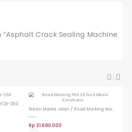
“Asphalt Crack Sealing Machine
FYCB-250
Mesin Marka Jalan / Road Marking Machine FHX 26
0
Rp
31.680.000
out
of
5