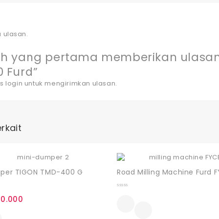
 ulasan.
ah yang pertama memberikan ulasan 
0 Furd”
us
login
untuk mengirimkan ulasan.
rkait
mper TIGON TMD-400 G
Road Milling Machine Furd 
0
0.000
out
of
5