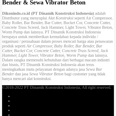
Bender & Sewa Vibrator Beton
Dikonindo.co.id (PT Dinamik Konstruksi Indonesia)
adalah
Distributor yang menyuplai
Alat Konstruksi
seperti Air Compressor,
Baby Roller, Bar Bender, Bar Cutter, Bucket Cor, Concrete Cutter,
Concrete Truss Screed, Jack Hammer, Light Tower, Vibrator Beton,
Worm Pump dan lainnya. PT Dinamik Konstruksi Indonesia
berupaya untuk memberikan kemudahan kepada individu /
organisasi / perusahaan dalam proses mencari harga atau penawaran
produk seperti
Air Compressor, Baby Roller, Bar Bender, Bar
Cutter, Bucket Cor, Concrete Cutter, Concrete Truss Screed, Jack
Hammer, Light Tower, Vibrator Beton, Worm Pump
dan lainnya.
Dalam rangka memenuhi kebutuhan dari berbagai macam industri
dan bisnis, PT Dinamik Konstruksi Indonesia akan terus
meningkatkan mutu pelayanan dengan adanya jasa
Sewa Bar
Bender
dan jasa
Sewa Vibrator Beton
bagi customer yang tidak
hanya mencari alat konstruksi.
©2018-2022 PT Dinamik Konstruksi Indonesia, All right reserved.