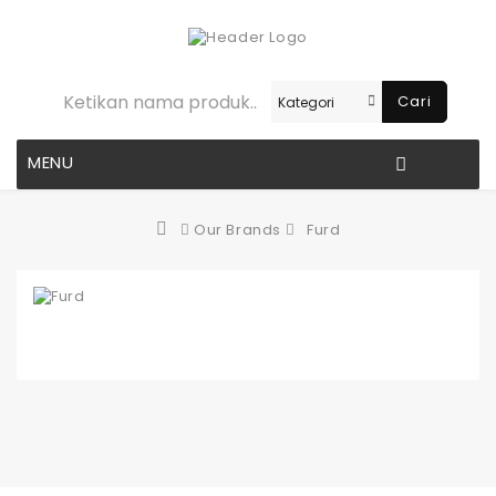
Cari
MENU
Our Brands
Furd