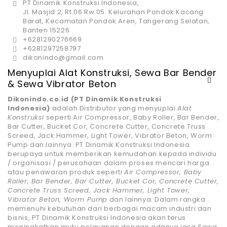
PT Dinamik Konstruksi Indonesia,
Jl. Masjid 2, Rt.06 Rw.05. Kelurahan Pondok Kacang
Barat, Kecamatan Pondok Aren, Tangerang Selatan,
Banten 15226
+6281290276669
+6281297258797
dikonindo@gmail.com
Menyuplai Alat Konstruksi, Sewa Bar Bender
& Sewa Vibrator Beton
Dikonindo.co.id (PT Dinamik Konstruksi
Indonesia)
adalah Distributor yang menyuplai
Alat
Konstruksi
seperti Air Compressor, Baby Roller, Bar Bender,
Bar Cutter, Bucket Cor, Concrete Cutter, Concrete Truss
Screed, Jack Hammer, Light Tower, Vibrator Beton, Worm
Pump dan lainnya. PT Dinamik Konstruksi Indonesia
berupaya untuk memberikan kemudahan kepada individu
/ organisasi / perusahaan dalam proses mencari harga
atau penawaran produk seperti
Air Compressor, Baby
Roller, Bar Bender, Bar Cutter, Bucket Cor, Concrete Cutter,
Concrete Truss Screed, Jack Hammer, Light Tower,
Vibrator Beton, Worm Pump
dan lainnya. Dalam rangka
memenuhi kebutuhan dari berbagai macam industri dan
bisnis, PT Dinamik Konstruksi Indonesia akan terus
meningkatkan mutu pelayanan dengan adanya jasa
Sewa