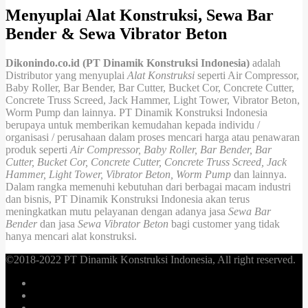
Menyuplai Alat Konstruksi, Sewa Bar
Bender & Sewa Vibrator Beton
Dikonindo.co.id (PT Dinamik Konstruksi Indonesia)
adalah
Distributor yang menyuplai
Alat Konstruksi
seperti Air Compressor,
Baby Roller, Bar Bender, Bar Cutter, Bucket Cor, Concrete Cutter,
Concrete Truss Screed, Jack Hammer, Light Tower, Vibrator Beton,
Worm Pump dan lainnya. PT Dinamik Konstruksi Indonesia
berupaya untuk memberikan kemudahan kepada individu /
organisasi / perusahaan dalam proses mencari harga atau penawaran
produk seperti
Air Compressor, Baby Roller, Bar Bender, Bar
Cutter, Bucket Cor, Concrete Cutter, Concrete Truss Screed, Jack
Hammer, Light Tower, Vibrator Beton, Worm Pump
dan lainnya.
Dalam rangka memenuhi kebutuhan dari berbagai macam industri
dan bisnis, PT Dinamik Konstruksi Indonesia akan terus
meningkatkan mutu pelayanan dengan adanya jasa
Sewa Bar
Bender
dan jasa
Sewa Vibrator Beton
bagi customer yang tidak
hanya mencari alat konstruksi.
©2018-2022 PT Dinamik Konstruksi Indonesia, All right reserved.